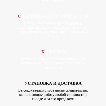
длительная гарантия!
СОБСТВЕННОЕ ПРОИЗВОДСТВО
Имеем собственное производство и
работаем напрямую с карьерами.Поэтому
избегаем посредников,удерживаем низкие
цены!
КАЧЕСТВО
Работа на современном оборудовании с
использованием новейших технологий
обработки!
УСТАНОВКА И ДОСТАВКА
Высококвалифицированные специалисты,
выполняющие работу любой сложности в
городе и за его пределами