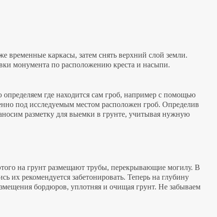
кже временные каркасы, затем снять верхний слой земли.
овки монумента по расположению креста и насыпи.
 определяем где находится сам гроб, например с помощью
 именно под исследуемым местом расположен гроб. Определив
аносим разметку для выемки в грунте, учитывая нужную
 этого на грунт размещают трубы, перекрывающие могилу. В
ись их рекомендуется забетонировать. Теперь на глубину
змещения бордюров, уплотняя и очищая грунт. Не забываем