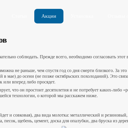
Статьи
Акции
Установка
Отзывы 
ов
тельно соблюдать. Прежде всего, необходимо согласовать этот 
ожна не раньше, чем спустя год со дня смерти близкого. За это
в мае) до осени (не позже октябрьских похолоданий). Это связа
к или вперед либо просядет.
рует, что он простоит десятилетия и не потребует каких-либо 
шейся технологии, о которой мы расскажем ниже.
йдет и совковая), два вида молотка: металлический и резиновый
песок, щебень, цемент, доска для опалубки, два бруска из дерев