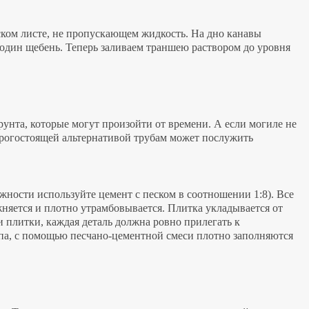
еском листе, не пропускающем жидкость. На дно канавы
ь один щебень. Теперь заливаем траншею раствором до уровня
унта, которые могут произойти от времени. А если могиле не
дорогостоящей альтернативой трубам может послужить
ности используйте цемент с песком в соотношении 1:8). Все
няется и плотно утрамбовывается. Плитка укладывается от
и плитки, каждая деталь должна ровно прилегать к
апа, с помощью песчано-цементной смеси плотно заполняются