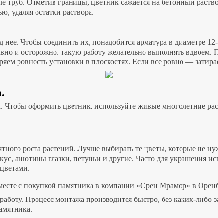
е труб. Отметив границы, цветник сажается на бетонный раство
ю, удаляя остатки раствора.
 нее. Чтобы соединить их, понадобится арматура в диаметре 12-
вно и осторожно, такую работу желательно выполнять вдвоем. П
яем ровность установки в плоскостях. Если все ровно — затира
.
. Чтобы оформить цветник, используйте живые многолетние рас
тного роста растений. Лучше выбирать те цветы, которые не нуж
ус, анютины глазки, петуньи и другие. Часто для украшения ис
 цветами.
вместе с покупкой памятника в компании «Орен Мрамор» в Оренб
аботу. Процесс монтажа производится быстро, без каких-либо з
амятника.