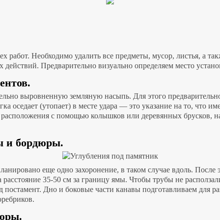
.
х работ. Необходимо удалить все предметы, мусор, листья, а та
их действий. Предварительно визуально определяем место устан
ентов.
ельно выровненную земляную насыпь. Для этого предварительно
гка оседает (утопает) в месте удара — это указание на то, что
о расположения с помощью колышков или деревянных брусков, н
ы и бордюры.
ланировано еще одно захоронение, в таком случае вдоль. После
 расстояние 35-50 см за границу ямы. Чтобы трубы не расползал
постамент. Дно и боковые части канавы подготавливаем для ра
оребриков.
дюры.