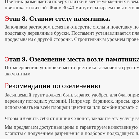
Цветник размещается поверх плитки в месте уложенных в земл
цветника с плиткой. Ждем 30-40 минут и затираем швы ветошь
Этап 8. Ставим стелу памятника.
Заполняем раствором цемента отверстие стелы и подставку под
подставку деревянные бруски. Постамент устанавливается пла
проделываем с другой стороны. Строительным уровнем провер
Этап 9. Озеленение места возле памятника
По завершению установки место цветника засыпается грунтом
аккуратным.
Рекомендации по озеленению
Засыпаемый грунт должен быть заранее удобрен для благоприя
перемену погодных условий. Например, барвинок, ирисы, крок
использовать на всей площади цветника или комбинировать с
Чтобы избавить себя от лишних хлопот, закажите эту услугу 
Мы предлагаем доступные цены и гарантируем качественную р
хлопоты с получением разрешения и подбором подходящего п