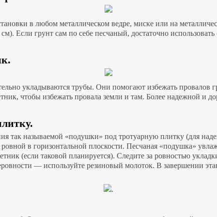
установки в любом металлическом ведре, миске или на металлич
 см). Если грунт сам по себе песчаный, достаточно использоват
ик.
тельно укладываются трубы. Они помогают избежать провалов гр
етник, чтобы избежать провала земли и там. Более надежной и 
плитку.
ия так называемой «подушки» под тротуарную плитку (для надеж
 ровной в горизонтальной плоскости. Песчаная «подушка» увлаж
етник (если таковой планируется). Следите за ровностью укладк
неровности — используйте резиновый молоток. В завершении эт
.