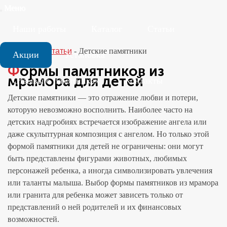
Меню
Наши работы
Каталог
Статьи
Главная
-
Статьи
-
Детские памятники
Акции
Установка
Формы памятников из
мрамора для детей
Отзывы о памятниках
Контакты
Детские памятники — это отражение любви и потери,
которую невозможно восполнить. Наиболее часто на
детских надгробиях встречается изображение ангела или
даже скульптурная композиция с ангелом. Но только этой
формой памятники для детей не ограничены: они могут
быть представлены фигурами животных, любимых
персонажей ребенка, а иногда символизировать увлечения
или таланты малыша. Выбор формы памятников из мрамора
или гранита для ребенка может зависеть только от
представлений о ней родителей и их финансовых
возможностей.