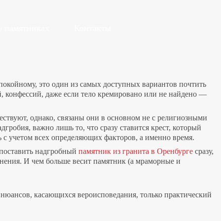
о памятниках
Контакты
окойному, это один из самых доступных вариантов почтить
й, конфессий, даже если тело кремировано или не найдено —
ствуют, однако, связаны они в основном не с религиозными
робия, важно лишь то, что сразу ставится крест, который
 с учетом всех определяющих факторов, а именно время.
и поставить надгробный
памятник из гранита в Оренбурге
сразу,
ронения. И чем больше весит памятник (а мраморные и
х нюансов, касающихся вероисповедания, только практический