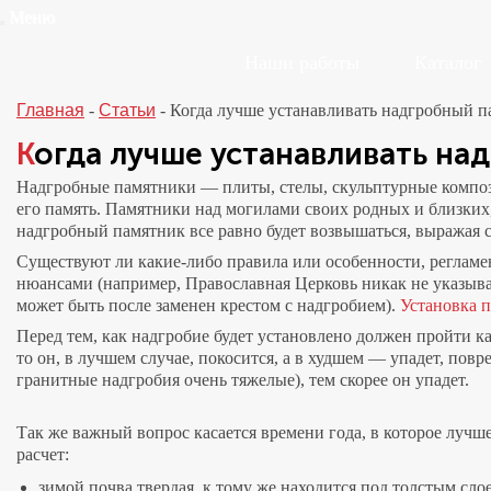
Меню
Наши работы
Каталог
Главная
-
Статьи
-
Когда лучше устанавливать надгробный п
Когда лучше устанавливать н
Надгробные памятники — плиты, стелы, скульптурные композ
его память. Памятники над могилами своих родных и близких,
надгробный памятник все равно будет возвышаться, выражая ск
Существуют ли какие-либо правила или особенности, регламе
нюансами (например, Православная Церковь никак не указыва
может быть после заменен крестом с надгробием).
Установка 
Перед тем, как надгробие будет установлено должен пройти 
то он, в лучшем случае, покосится, а в худшем — упадет, пов
гранитные надгробия очень тяжелые), тем скорее он упадет.
Так же важный вопрос касается времени года, в которое лучш
расчет:
зимой почва твердая, к тому же находится под толстым слое