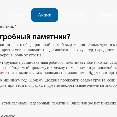
Статьи
Акции
Установка
Отзывы 
амятник?
адгробный памятник?
иции — это общепринятый способ выражения теплых чувств к п
 друзей устанавливают представители всех культур, народносте
орбь и боль от утраты...
нтирующие установку надгробного памятника? Конечно же, суще
ет необходимый промежуток между похоронами и установкой надг
памятника
, выполняемая нашими специалистами, будет проходить
как минимум год. Почему?Должна произойти осадка грунта, есл
редив при этом и оградку, и другие декоративные элементы захо
е устанавливать надгробный памятник. Здесь так же нет никаки
м снега;