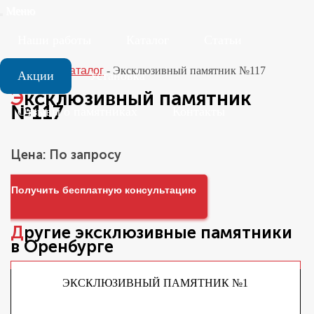
Меню
Наши работы
Каталог
Статьи
Главная
-
Каталог
-
Эксклюзивный памятник №117
Акции
Установка
Эксклюзивный памятник
№117
Отзывы о памятниках
Контакты
Цена: По запросу
Получить бесплатную консультацию
Другие
эксклюзивные памятники
в Оренбурге
ЭКСКЛЮЗИВНЫЙ ПАМЯТНИК №1