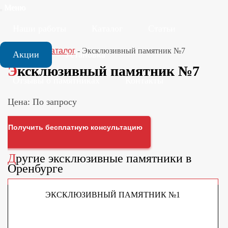
Меню
Наши работы
Каталог
Статьи
Главная
-
Каталог
-
Эксклюзивный памятник №7
Акции
Установка
Эксклюзивный памятник №7
Отзывы о памятниках
Контакты
Цена: По запросу
Получить бесплатную консультацию
Другие
эксклюзивные памятники
в
Оренбурге
ЭКСКЛЮЗИВНЫЙ ПАМЯТНИК №1