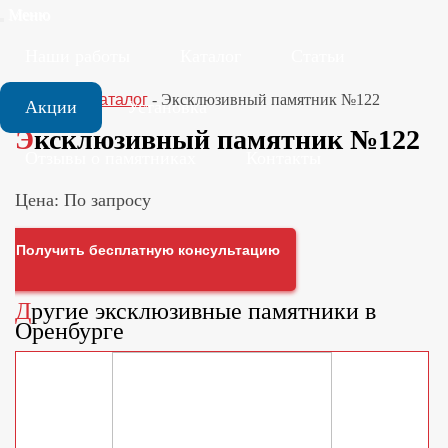
Меню
Наши работы
Каталог
Статьи
Главная
-
Каталог
-
Эксклюзивный памятник №122
Акции
Установка
Эксклюзивный памятник №122
Отзывы о памятниках
Контакты
Цена: По запросу
Получить бесплатную консультацию
Другие
эксклюзивные памятники
в
Оренбурге