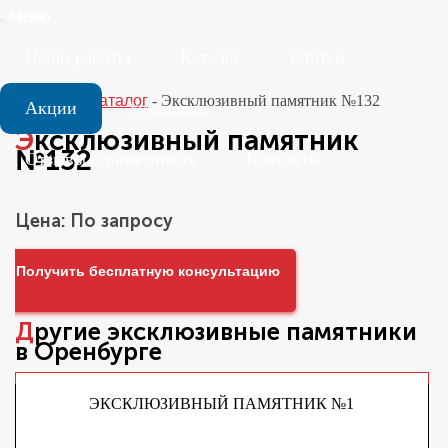
Меню
Наши работы
Каталог
Статьи
Главная
-
Каталог
-
Эксклюзивный памятник №132
Акции
Установка
Эксклюзивный памятник
№132
Отзывы о памятниках
Контакты
Цена: По запросу
Получить бесплатную консультацию
Другие
эксклюзивные памятники
в Оренбурге
ЭКСКЛЮЗИВНЫЙ ПАМЯТНИК №1