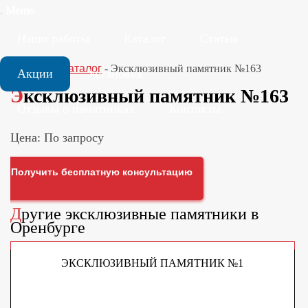
Меню
Наши работы
Каталог
Статьи
Главная
-
Каталог
-
Эксклюзивный памятник №163
Акции
Установка
Эксклюзивный памятник №163
Отзывы о памятниках
Контакты
Цена: По запросу
Получить бесплатную консультацию
Другие
эксклюзивные памятники
в
Оренбурге
ЭКСКЛЮЗИВНЫЙ ПАМЯТНИК №1