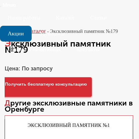
Меню
Наши работы
Каталог
Статьи
Главная
-
Каталог
-
Эксклюзивный памятник №179
Акции
Установка
Эксклюзивный памятник
№179
Отзывы о памятниках
Контакты
Цена: По запросу
Получить бесплатную консультацию
Другие
эксклюзивные памятники
в
Оренбурге
ЭКСКЛЮЗИВНЫЙ ПАМЯТНИК №1