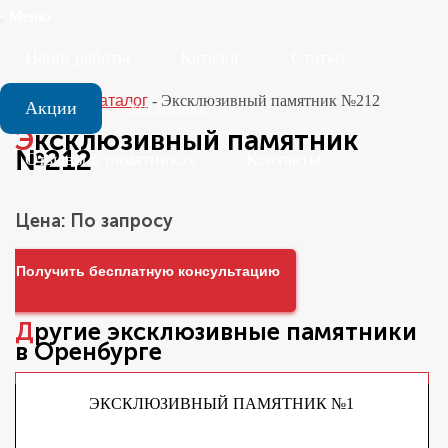
Меню
Наши работы
Каталог
Статьи
Главная
-
Каталог
-
Эксклюзивный памятник №212
Акции
Установка
Эксклюзивный памятник
№212
Отзывы о памятниках
Контакты
Цена: По запросу
Получить бесплатную консультацию
Другие
эксклюзивные памятники
в Оренбурге
ЭКСКЛЮЗИВНЫЙ ПАМЯТНИК №1