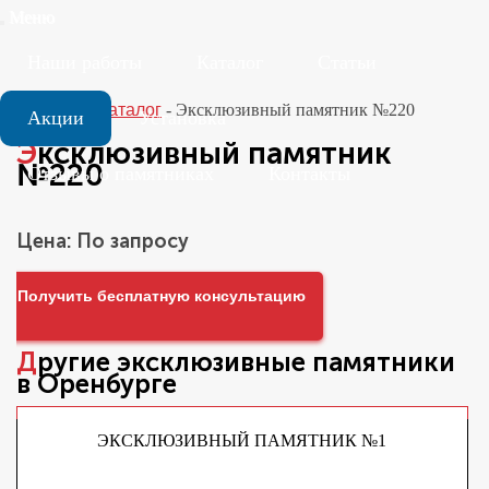
Меню
Наши работы
Каталог
Статьи
Главная
-
Каталог
-
Эксклюзивный памятник №220
Акции
Установка
Эксклюзивный памятник
№220
Отзывы о памятниках
Контакты
Цена: По запросу
Получить бесплатную консультацию
Другие
эксклюзивные памятники
в Оренбурге
ЭКСКЛЮЗИВНЫЙ ПАМЯТНИК №1