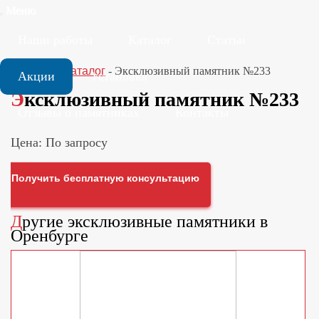
Меню
Наши работы
Каталог
Статьи
Главная
-
Каталог
-
Эксклюзивный памятник №233
Акции
Установка
Эксклюзивный памятник №233
Отзывы о памятниках
Контакты
Цена: По запросу
Получить бесплатную консультацию
Другие
эксклюзивные памятники
в
Оренбурге