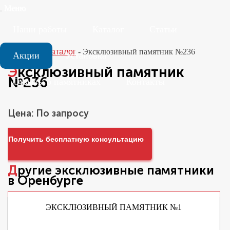
Меню
Наши работы
Каталог
Статьи
Главная
-
Каталог
-
Эксклюзивный памятник №236
Акции
Установка
Эксклюзивный памятник
№236
Отзывы о памятниках
Контакты
Цена: По запросу
Получить бесплатную консультацию
Другие
эксклюзивные памятники
в Оренбурге
ЭКСКЛЮЗИВНЫЙ ПАМЯТНИК №1