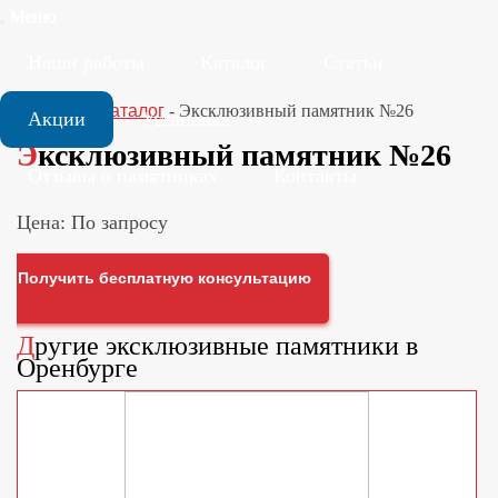
Меню
Наши работы
Каталог
Статьи
Главная
-
Каталог
-
Эксклюзивный памятник №26
Акции
Установка
Эксклюзивный памятник №26
Отзывы о памятниках
Контакты
Цена: По запросу
Получить бесплатную консультацию
Другие
эксклюзивные памятники
в
Оренбурге