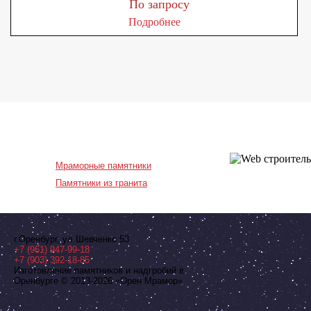
По запросу
Подробнее
Мраморные памятники
Памятники из гранита
г.Оренбург
,
ул.Шевченко 53
+7 (961) 947-99-18
+7 (903) 392-18-85
Изготовление памятников и надгробий в
Оренбурге © 2013-2026
«Орен Мрамор»