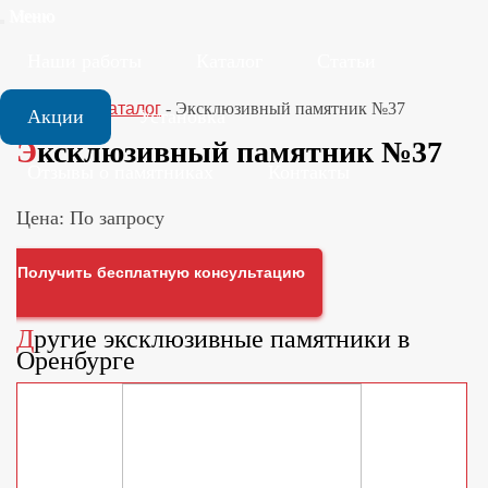
Меню
Наши работы
Каталог
Статьи
Главная
-
Каталог
-
Эксклюзивный памятник №37
Акции
Установка
Эксклюзивный памятник №37
Отзывы о памятниках
Контакты
Цена: По запросу
Получить бесплатную консультацию
Другие
эксклюзивные памятники
в
Оренбурге