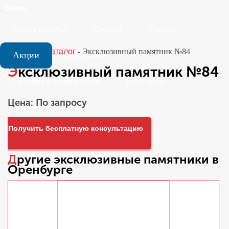
Меню
Наши работы
Каталог
Статьи
Главная
-
Каталог
-
Эксклюзивный памятник №84
Акции
Установка
Эксклюзивный памятник №84
Отзывы о памятниках
Контакты
Цена: По запросу
Получить бесплатную консультацию
Другие
эксклюзивные памятники
в
Оренбурге