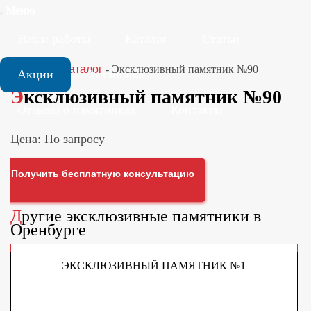
Меню
Наши работы
Каталог
Статьи
Главная
-
Каталог
-
Эксклюзивный памятник №90
Акции
Установка
Эксклюзивный памятник №90
Отзывы о памятниках
Контакты
Цена: По запросу
Получить бесплатную консультацию
Другие
эксклюзивные памятники
в
Оренбурге
ЭКСКЛЮЗИВНЫЙ ПАМЯТНИК №1