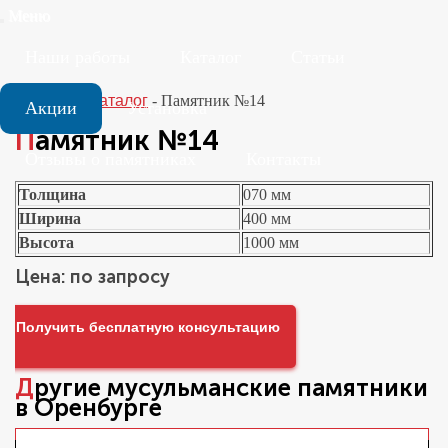
Меню
Наши работы
Каталог
Статьи
Главная
-
Каталог
-
Памятник №14
Акции
Установка
Памятник №14
Отзывы о памятниках
Контакты
Толщина
070 мм
Ширина
400 мм
Высота
1000 мм
Цена: по запросу
Получить бесплатную консультацию
Другие
мусульманские памятники
в Оренбурге