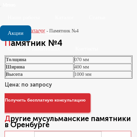
Меню
Наши работы
Каталог
Статьи
Главная
-
Каталог
-
Памятник №4
Акции
Установка
Памятник №4
Отзывы о памятниках
Контакты
Толщина
070 мм
Ширина
400 мм
Высота
1000 мм
Цена: по запросу
Получить бесплатную консультацию
Другие
мусульманские памятники
в Оренбурге