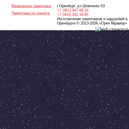
Мраморные памятники
г.Оренбург
,
ул.Шевченко 53
+7 (961) 947-99-18
Памятники из гранита
+7 (903) 392-18-85
Изготовление памятников и надгробий в
Оренбурге © 2013-2026
«Орен Мрамор»