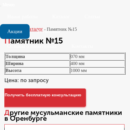
Меню
Наши работы
Каталог
Статьи
Главная
-
Каталог
-
Памятник №15
Акции
Установка
Памятник №15
Отзывы о памятниках
Контакты
Толщина
070 мм
Ширина
400 мм
Высота
1000 мм
Цена: по запросу
Получить бесплатную консультацию
Другие
мусульманские памятники
в Оренбурге