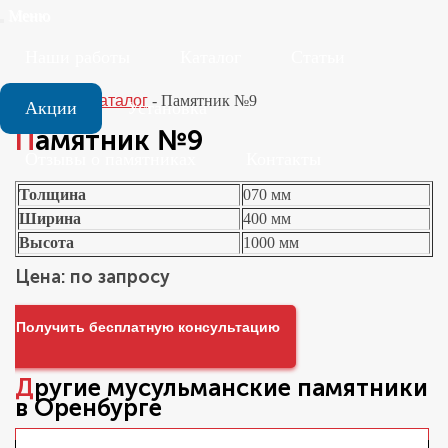
Меню
Наши работы
Каталог
Статьи
Главная
-
Каталог
-
Памятник №9
Акции
Установка
Памятник №9
Отзывы о памятниках
Контакты
Толщина
070 мм
Ширина
400 мм
Высота
1000 мм
Цена: по запросу
Получить бесплатную консультацию
Другие
мусульманские памятники
в Оренбурге