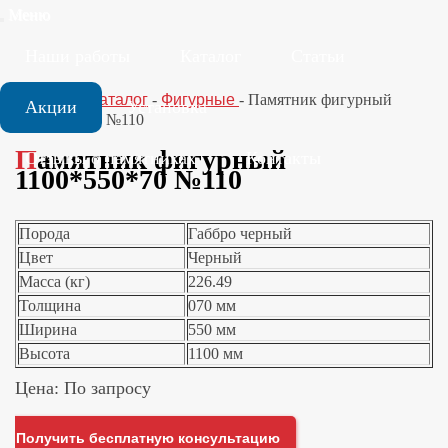
Меню
Наши работы
Каталог
Статьи
Главная
-
Каталог
-
Фигурные
-
Памятник фигурный
Акции
Установка
1100*550*70 №110
Памятник фигурный
Отзывы о памятниках
Контакты
1100*550*70 №110
Порода
Габбро черный
Цвет
Черный
Масса (кг)
226.49
Толщина
070 мм
Ширина
550 мм
Высота
1100 мм
Цена: По запросу
Получить бесплатную консультацию