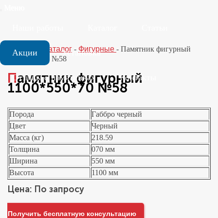
Меню
Наши работы
Каталог
Статьи
Главная
-
Каталог
-
Фигурные
-
Памятник фигурный
Акции
Установка
1100*550*70 №58
Памятник фигурный
Отзывы о памятниках
Контакты
1100*550*70 №58
Порода
Габбро черный
Цвет
Черный
Масса (кг)
218.59
Толщина
070 мм
Ширина
550 мм
Высота
1100 мм
Цена: По запросу
Получить бесплатную консультацию