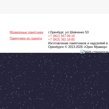
Мраморные памятники
г.Оренбург
,
ул.Шевченко 53
+7 (961) 947-99-18
Памятники из гранита
+7 (903) 392-18-85
Изготовление памятников и надгробий в
Оренбурге © 2013-2026
«Орен Мрамор»