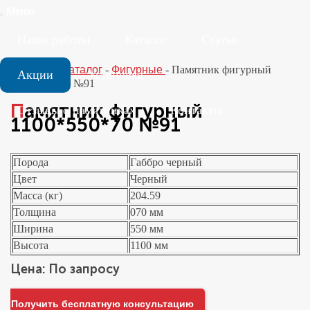
Меню
Наши работы
Каталог
Статьи
Главная
-
Каталог
-
Фигурные
-
Памятник фигурный
Акции
Установка
1100*550*70 №91
Памятник фигурный
Отзывы о памятниках
Контакты
1100*550*70 №91
Порода
Габбро черный
Цвет
Черный
Масса (кг)
204.59
Толщина
070 мм
Ширина
550 мм
Высота
1100 мм
Цена: По запросу
Получить бесплатную консультацию