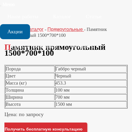
Меню
Наши работы
Каталог
Статьи
Главная
-
Каталог
-
Прямоугольные
-
Памятник
Акции
Установка
прямоугольный 1500*700*100
Памятник прямоугольный
Отзывы о памятниках
Контакты
1500*700*100
Порода
Габбро черный
Цвет
Черный
Масса (кг)
453.3
Толщина
100 мм
Ширина
700 мм
Высота
1500 мм
Цена: по запросу
Получить бесплатную консультацию