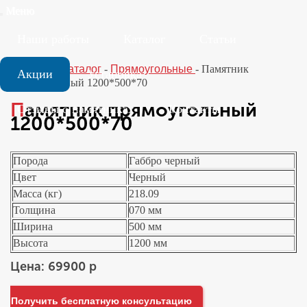
Меню
Наши работы
Каталог
Статьи
Главная
-
Каталог
-
Прямоугольные
-
Памятник
Акции
Установка
прямоугольный 1200*500*70
Памятник прямоугольный
Отзывы о памятниках
Контакты
1200*500*70
Порода
Габбро черный
Цвет
Черный
Масса (кг)
218.09
Толщина
070 мм
Ширина
500 мм
Высота
1200 мм
Цена: 69900 р
Получить бесплатную консультацию