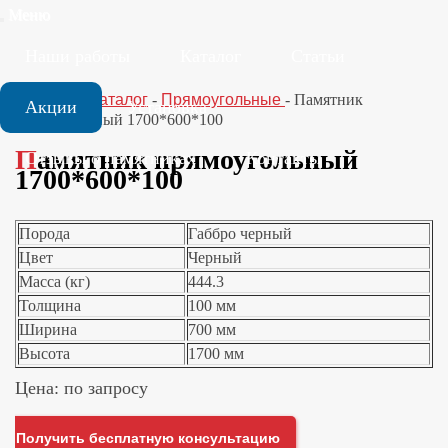
Меню
Наши работы
Каталог
Статьи
Главная
-
Каталог
-
Прямоугольные
-
Памятник
Акции
Установка
прямоугольный 1700*600*100
Памятник прямоугольный
Отзывы о памятниках
Контакты
1700*600*100
Порода
Габбро черный
Цвет
Черный
Масса (кг)
444.3
Толщина
100 мм
Ширина
700 мм
Высота
1700 мм
Цена: по запросу
Получить бесплатную консультацию