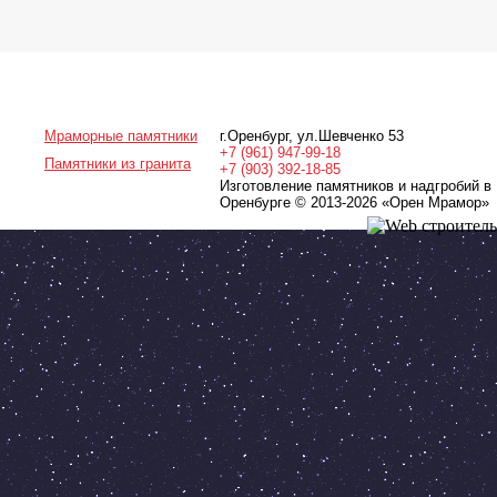
Мраморные памятники
г.Оренбург
,
ул.Шевченко 53
+7 (961) 947-99-18
Памятники из гранита
+7 (903) 392-18-85
Изготовление памятников и надгробий в
Оренбурге © 2013-2026
«Орен Мрамор»