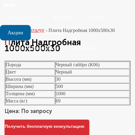
Меню
Наши работы
Каталог
Статьи
Главная
-
Каталог
-
Плита Надгробная 1000х500х30
Акции
Установка
Плита Надгробная
1000х500х30
Отзывы о памятниках
Контакты
Порода
Черный габбро (К06)
Цвет
Черный
Высота (мм)
30
Ширина (мм)
500
Толщина (мм)
1000
Масса (кг)
69
Цена: По запросу
Получить бесплатную консультацию