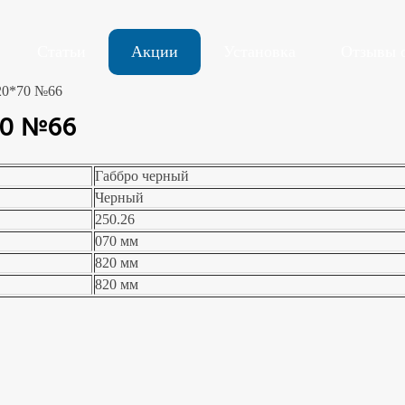
Статьи
Акции
Установка
Отзывы 
20*70 №66
70 №66
Габбро черный
Черный
250.26
070 мм
820 мм
820 мм