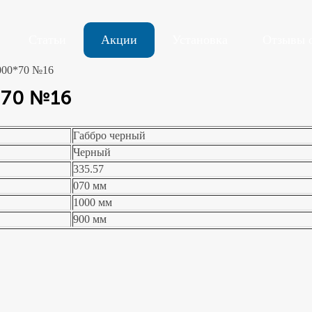
Статьи
Акции
Установка
Отзывы 
000*70 №16
*70 №16
Габбро черный
Черный
335.57
070 мм
1000 мм
900 мм