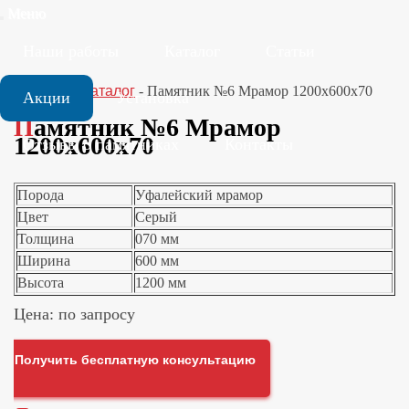
Меню
Наши работы
Каталог
Статьи
Главная
-
Каталог
-
Памятник №6 Мрамор 1200х600х70
Акции
Установка
Памятник №6 Мрамор
1200х600х70
Отзывы о памятниках
Контакты
Порода
Уфалейский мрамор
Цвет
Серый
Толщина
070 мм
Ширина
600 мм
Высота
1200 мм
Цена: по запросу
Получить бесплатную консультацию