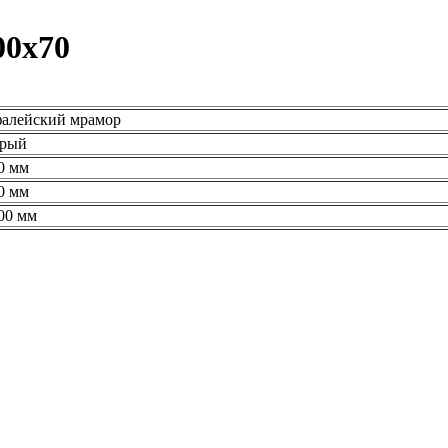
00x70
алейский мрамор
рый
0 мм
0 мм
00 мм