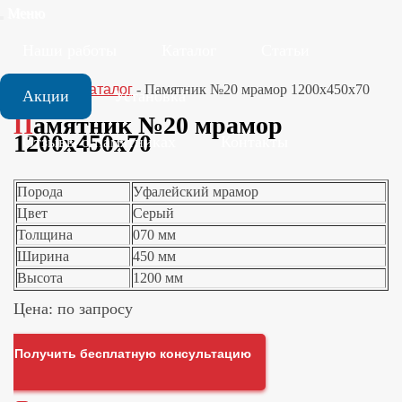
Меню
Наши работы
Каталог
Статьи
Главная
-
Каталог
-
Памятник №20 мрамор 1200x450x70
Акции
Установка
Памятник №20 мрамор
1200x450x70
Отзывы о памятниках
Контакты
Порода
Уфалейский мрамор
Цвет
Серый
Толщина
070 мм
Ширина
450 мм
Высота
1200 мм
Цена: по запросу
Получить бесплатную консультацию